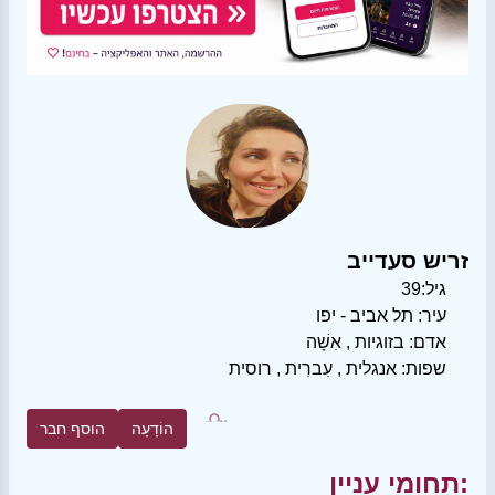
זריש סעדייב
גיל:
39
עיר:
תל אביב - יפו
אדם:
בזוגיות
,
אִשָׁה
שפות:
אנגלית
,
עִברִית
,
רוסית
הוֹדָעָה
הוסף חבר
תחומי עניין: