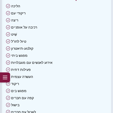
הליכה
ריקודי עם
ריצה
רכיבה על אופניים
שַׁיִט
טיול לחו"ל
קולנוע-תיאטרון
מפגש ביתי
אירוע לאנשים עם מוגבלויות
פעילות דתית
העשרה עצמית
ריקוד
מפגש בים
קפה עם חברים
בישול
לאכול עם חברים