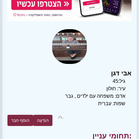
אבי דגן
גיל:
45
עיר:
חולון
אדם:
משפחה עם ילדים
,
גבר
שפות:
עִברִית
הוֹדָעָה
הוסף חבר
תחומי עניין: