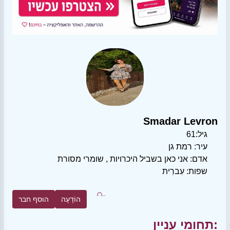
Smadar Levron
גיל:
61
עיר:
רמת גן
אדם:
אני כאן בשביל היכרויות
,
שומרי מסורת
שפות:
עִברִית
הוֹדָעָה
הוסף חבר
תחומי עניין: