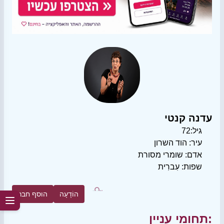
עדנה קנטי
גיל:
72
עיר:
הוד השרון
אדם:
שומרי מסורת
שפות:
עִברִית
הוֹדָעָה
הוסף חבר
תחומי עניין: