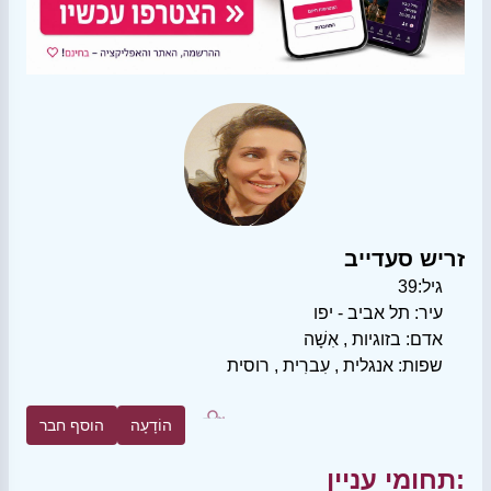
זריש סעדייב
גיל:
39
עיר:
תל אביב - יפו
אדם:
בזוגיות
,
אִשָׁה
שפות:
אנגלית
,
עִברִית
,
רוסית
הוֹדָעָה
הוסף חבר
תחומי עניין: