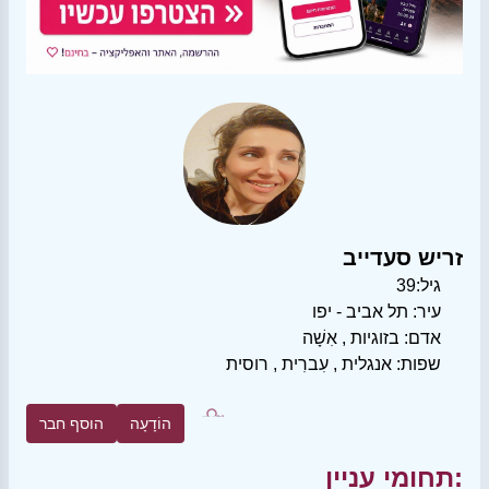
זריש סעדייב
גיל:
39
עיר:
תל אביב - יפו
אדם:
בזוגיות
,
אִשָׁה
שפות:
אנגלית
,
עִברִית
,
רוסית
הוֹדָעָה
הוסף חבר
תחומי עניין: