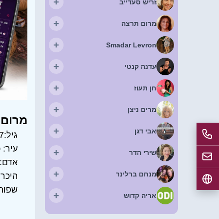
+
זריש סעדייב
+
מרום תרצה
+
Smadar Levron
+
עדנה קנטי
+
חן תעוז
+
מרים ניצן
מרום 
+
אבי דגן
גיל:
7
עיר:
כ
+
שירי הדר
אדם:
+
מנחם ברלינר
היכרו
שפות
+
אריה קדוש