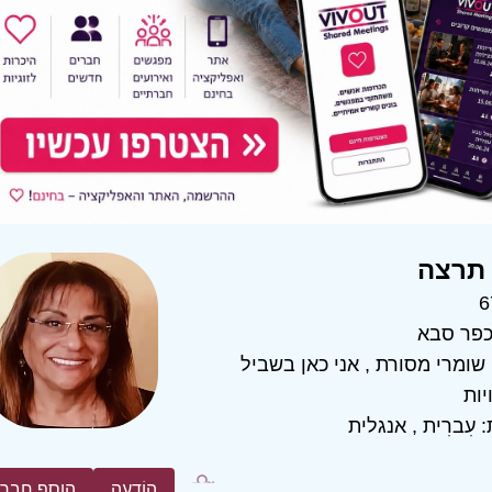
תרצה
6
פר סבא
שומרי מסורת
,
אני כאן בשביל
יות
:
עִברִית
,
אנגלית
הוֹדָעָה
הוסף חבר