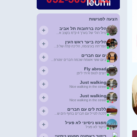
הצעה לפגישות
הליכה ברחובות תל אביב
+
טיול רגלי של בערך 4 ק"מ בקצב א...
הליכה ביער ראש העין
+
הפריחה בעיצומה, הליכה קלה של 3...
ים עם חברים
+
ביום ששי אשמח שכמה חברים יצטרפ...
Fly abroad
+
רוצים לטוס איתי ליפן
Just walking
+
Nice walking in the street
Just walking
+
Nice walking in the street
ללכת לים עם חברים
+
ללכת לטייל עם חברים בחוף הים ש...
מפגש ניסיוני לא פעיל
+
לרקוד לא פעיל
ביקור באתונה מפגש ניסיוני