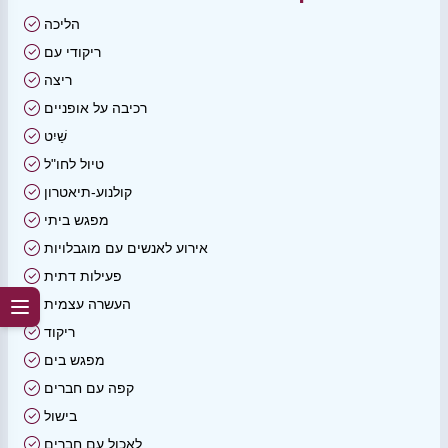
הליכה
ריקודי עם
ריצה
רכיבה על אופניים
שַׁיִט
טיול לחו"ל
קולנוע-תיאטרון
מפגש ביתי
אירוע לאנשים עם מוגבלויות
פעילות דתית
העשרה עצמית
ריקוד
מפגש בים
קפה עם חברים
בישול
לאכול עם חברים