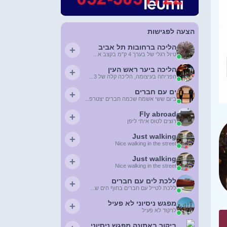
הצעה לפגישות
הליכה ברחובות תל אביב
+
טיול רגלי של בערך 4 ק"מ בקצב א...
הליכה ביער ראש העין
+
הפריחה בעיצומה, הליכה קלה של 3...
ים עם חברים
+
ביום ששי אשמח שכמה חברים יצטרפ...
Fly abroad
+
רוצים לטוס איתי ליפן
Just walking
+
Nice walking in the street
Just walking
+
Nice walking in the street
ללכת לים עם חברים
+
ללכת לטייל עם חברים בחוף הים ש...
מפגש ניסיוני לא פעיל
+
לרקוד לא פעיל
ביקור באתונה מפגש ניסיוני