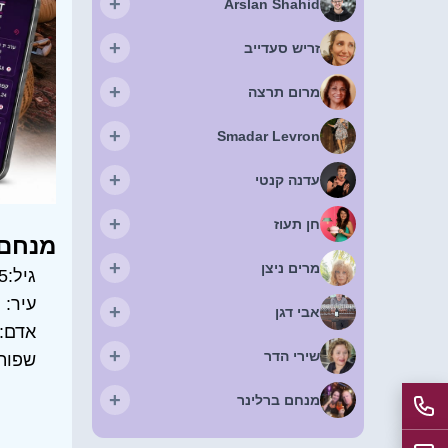
+
Arslan Shahid
+
זריש סעדייב
+
מרום תרצה
+
Smadar Levron
+
עדנה קנטי
+
חן תעוז
מנחם 
+
מרים ניצן
גיל:
5
עיר:
ר
+
אבי דגן
אדם:
+
שירי הדר
שפות
+
מנחם ברלינר