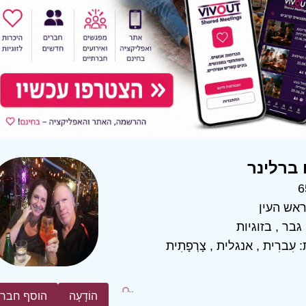
ברלינר
6
אש העין
גבר
,
בזוגיות
:
עִברִית
,
אנגלית
,
צָרְפָתִית
הוֹדָעָה
הוסף חבר