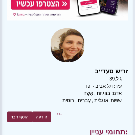
זריש סעדייב
גיל:
39
עיר:
תל אביב - יפו
אדם:
בזוגיות
,
אִשָׁה
שפות:
אנגלית
,
עִברִית
,
רוסית
הוֹדָעָה
הוסף חבר
תחומי עניין: