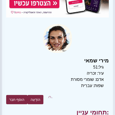
מירי שמאי
גיל:
51
עיר:
זכריה
אדם:
שומרי מסורת
שפות:
עִברִית
הוֹדָעָה
הוסף חבר
תחומי עניין: