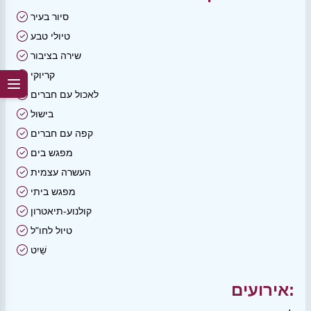
סיור בעיר
טיולי טבע
שירה בציבור
קריוקי
לאכול עם חברים
בישול
קפה עם חברים
מפגש בים
העשרה עצמית
מפגש ביתי
קולנוע-תיאטרון
טיול לחו"ל
שַׁיִט
אירועים: