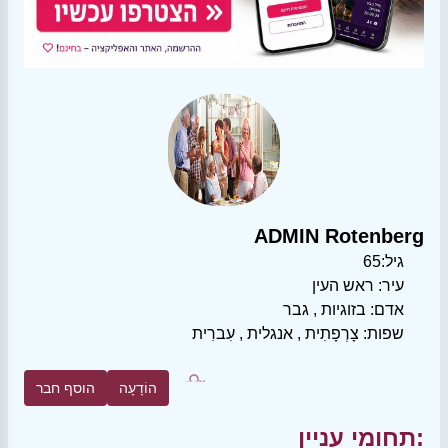
ADMIN Rotenberg
גיל:
65
עיר:
ראש העין
אדם:
בזוגיות
,
גבר
שפות:
צָרְפָתִית
,
אנגלית
,
עִברִית
הוֹדָעָה
הוסף חבר
תחומי עניין: