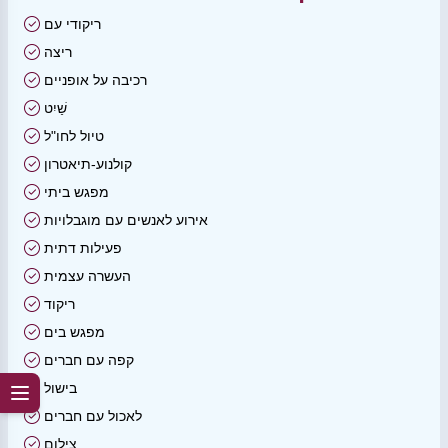
ריקודי עם
ריצה
רכיבה על אופניים
שַׁיִט
טיול לחו"ל
קולנוע-תיאטרון
מפגש ביתי
אירוע לאנשים עם מוגבלויות
פעילות דתית
העשרה עצמית
ריקוד
מפגש בים
קפה עם חברים
בישול
לאכול עם חברים
צילום