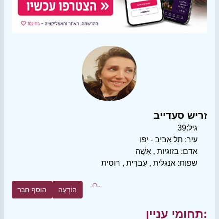
זריש סעדייב
גיל:
39
עיר:
תל אביב - יפו
אדם:
בזוגיות
,
אִשָׁה
שפות:
אנגלית
,
עִברִית
,
רוסית
הוֹדָעָה
הוסף חבר
תחומי עניין: