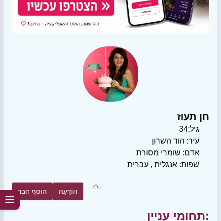
חן תעוז
גיל:
34
עיר:
הוד השרון
אדם:
שומרי מסורת
שפות:
אנגלית
,
עִברִית
הוֹדָעָה
הוסף חבר
תחומי עניין: