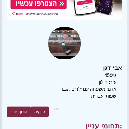
אבי דגן
גיל:
45
עיר:
חולון
אדם:
משפחה עם ילדים
,
גבר
שפות:
עִברִית
הוֹדָעָה
הוסף חבר
תחומי עניין: