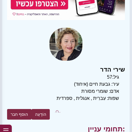
שירי הדר
גיל:
57
עיר:
גבעת חיים (איחוד)
אדם:
שומרי מסורת
שפות:
עִברִית
,
אנגלית
,
ספרדית
הוֹדָעָה
הוסף חבר
תחומי עניין: