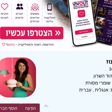
וז
3
וד השרון
שומרי מסורת
:
אנגלית
,
עִברִית
הוֹדָעָה
הוסף חבר