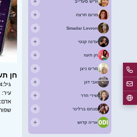
+
זריש סעדייב
+
מרום תרצה
+
Smadar Levron
+
עדנה קנטי
+
חן תעוז
+
מרים ניצן
חן תע
+
אבי דגן
גיל:
4
עיר:
ה
+
שירי הדר
אדם:
+
מנחם ברלינר
שפות
+
אריה קדוש