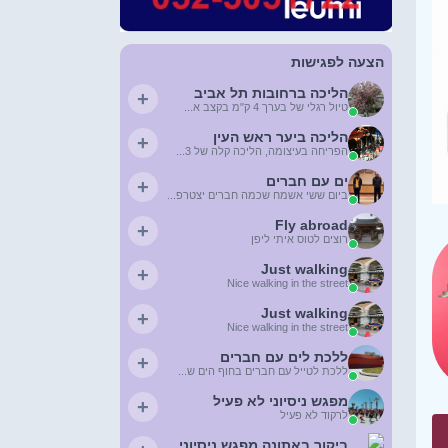
הצעה לפגישות
הליכה ברחובות תל אביב
+
טיול רגלי של בערך 4 ק"מ בקצב א...
הליכה ביער ראש העין
+
הפריחה בעיצומה, הליכה קלה של 3...
ים עם חברים
+
ביום ששי אשמח שכמה חברים יצטרפ...
Fly abroad
+
רוצים לטוס איתי ליפן
Just walking
+
Nice walking in the street
Just walking
+
Nice walking in the street
ללכת לים עם חברים
+
ללכת לטייל עם חברים בחוף הים ש...
מפגש ניסיוני לא פעיל
+
לרקוד לא פעיל
ביקור באתונה מפגש ניסיוני