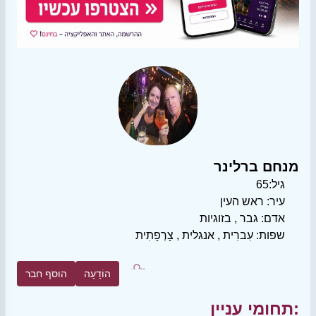
מנחם ברלינר
גיל:
65
עיר:
ראש העין
אדם:
גבר
,
בזוגיות
שפות:
עִברִית
,
אנגלית
,
צָרְפָתִית
הוֹדָעָה
הוסף חבר
תחומי עניין: