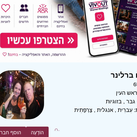
ברלינר
6
אש העין
גבר
,
בזוגיות
:
עִברִית
,
אנגלית
,
צָרְפָתִית
הוֹדָעָה
הוסף חבר