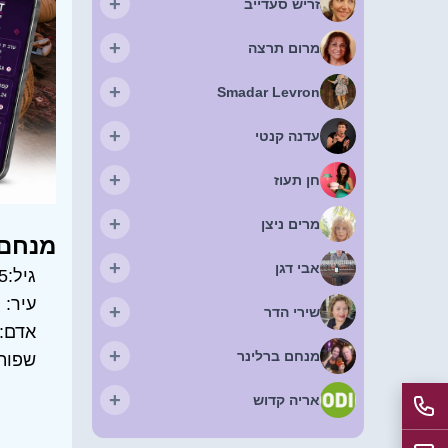
+
זריש סעדייב
+
מרום תרצה
+
Smadar Levron
+
עדנה קנטי
+
חן תעוז
+
מרים ניצן
מנחם 
+
אבי דגן
גיל:
5
עיר:
ר
+
שירי הדר
אדם:
+
מנחם ברלינר
שפות
+
אריה קדוש