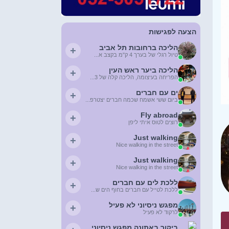
הצעה לפגישות
הליכה ברחובות תל אביב
+
טיול רגלי של בערך 4 ק"מ בקצב א...
הליכה ביער ראש העין
+
הפריחה בעיצומה, הליכה קלה של 3...
ים עם חברים
+
ביום ששי אשמח שכמה חברים יצטרפ...
Fly abroad
+
רוצים לטוס איתי ליפן
Just walking
+
Nice walking in the street
Just walking
+
Nice walking in the street
ללכת לים עם חברים
+
ללכת לטייל עם חברים בחוף הים ש...
מפגש ניסיוני לא פעיל
+
לרקוד לא פעיל
ביקור באתונה מפגש ניסיוני