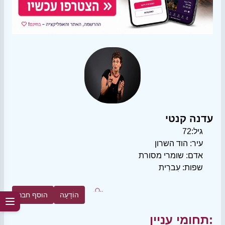
עדנה קנטי
גיל:
72
עיר:
הוד השרון
אדם:
שומרי מסורת
שפות:
עִברִית
הוֹדָעָה
הוסף חבר
תחומי עניין: