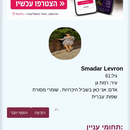
Smadar Levron
גיל:
61
עיר:
רמת גן
אדם:
אני כאן בשביל היכרויות
,
שומרי מסורת
שפות:
עִברִית
הוֹדָעָה
הוסף חבר
תחומי עניין: