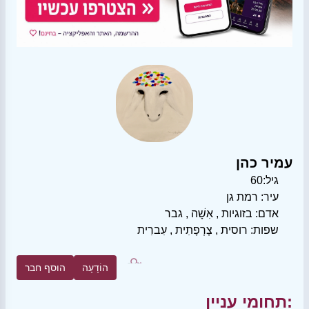
עמיר כהן
גיל:
60
עיר:
רמת גן
אדם:
בזוגיות
,
אִשָׁה
,
גבר
שפות:
רוסית
,
צָרְפָתִית
,
עִברִית
הוֹדָעָה
הוסף חבר
תחומי עניין: