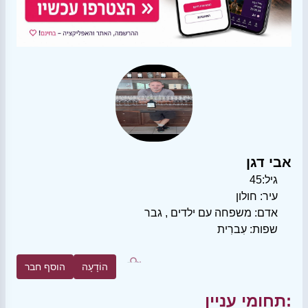
אבי דגן
גיל:
45
עיר:
חולון
אדם:
משפחה עם ילדים
,
גבר
שפות:
עִברִית
הוֹדָעָה
הוסף חבר
תחומי עניין: