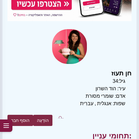
חן תעוז
גיל:
34
עיר:
הוד השרון
אדם:
שומרי מסורת
שפות:
אנגלית
,
עִברִית
הוֹדָעָה
הוסף חבר
תחומי עניין: