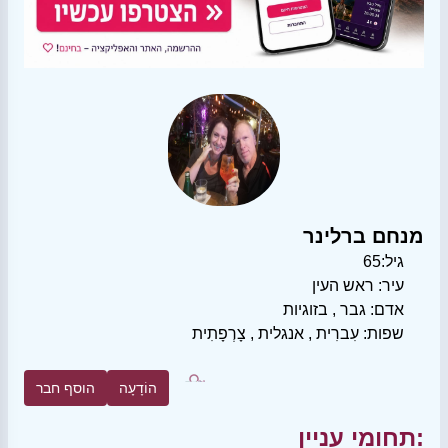
מנחם ברלינר
גיל:
65
עיר:
ראש העין
אדם:
גבר
,
בזוגיות
שפות:
עִברִית
,
אנגלית
,
צָרְפָתִית
הוֹדָעָה
הוסף חבר
תחומי עניין: