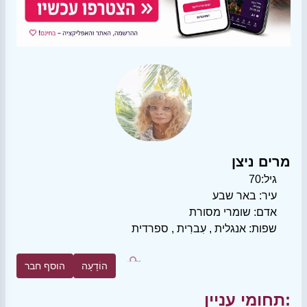
מרים ניצן
גיל:
70
עיר:
באר שבע
אדם:
שומרי מסורת
שפות:
אנגלית
,
עִברִית
,
ספרדית
הוֹדָעָה
הוסף חבר
תחומי עניין: