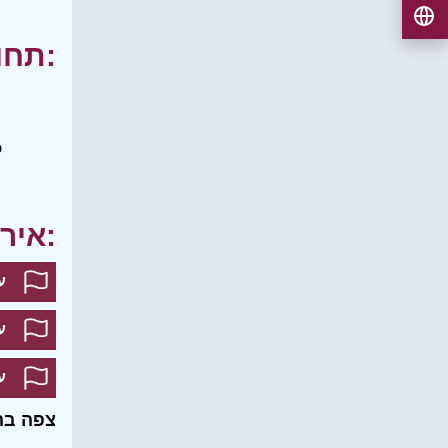
תחומי עניין:
ט
אירועים:
ע
ע
ע
צפה בה