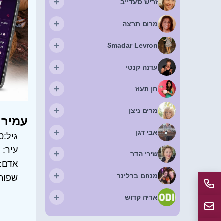
+
זריש סעדייב
+
מרום תרצה
+
Smadar Levron
+
עדנה קנטי
+
חן תעוז
+
מרים ניצן
עמיר 
+
אבי דגן
גיל:
0
עיר:
ר
+
שירי הדר
אדם:
+
מנחם ברלינר
שפות
+
אריה קדוש