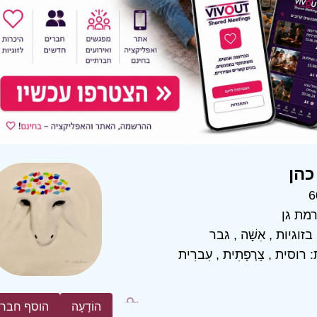
כהן
6
מת גן
בזוגיות
,
אִשָׁה
,
גבר
:
רוסית
,
צָרְפָתִית
,
עִברִית
הוֹדָעָה
הוסף חבר