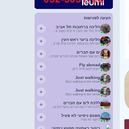
הצעה לפגישות
הליכה ברחובות תל אביב
+
טיול רגלי של בערך 4 ק"מ בקצב א...
הליכה ביער ראש העין
+
הפריחה בעיצומה, הליכה קלה של 3...
ים עם חברים
+
ביום ששי אשמח שכמה חברים יצטרפ...
Fly abroad
+
רוצים לטוס איתי ליפן
Just walking
+
Nice walking in the street
Just walking
+
Nice walking in the street
ללכת לים עם חברים
+
ללכת לטייל עם חברים בחוף הים ש...
מפגש ניסיוני לא פעיל
+
לרקוד לא פעיל
ביקור באתונה מפגש ניסיוני