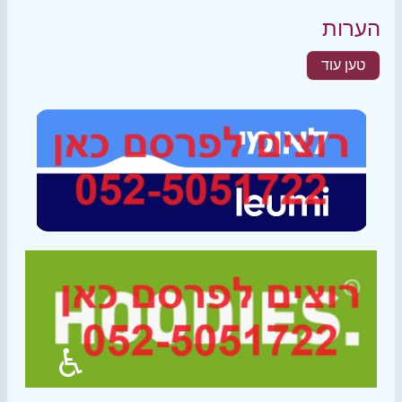
הערות
טען עוד
♿