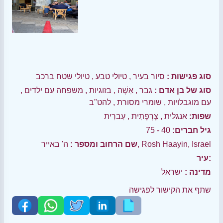
סוג פגישות :
סיור בעיר
,
טיולי טבע
,
טיולי שטח ברכב
סוג של בן אדם :
גבר
,
אִשָׁה
,
בזוגיות
,
משפחה עם ילדים
,
עם מוגבלויות
,
שומרי מסורת
,
להט"ב
שפות:
אנגלית
,
צָרְפָתִית
,
עִברִית
גיל חברים:
40 - 75
ה' באייר, Rosh Haayin, Israel
שם הרחוב ומספר :
עיר:
מדינה :
ישראל
שתף את הקישור לפגישה