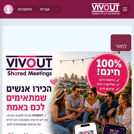
התחברות
לַחֲזוֹר